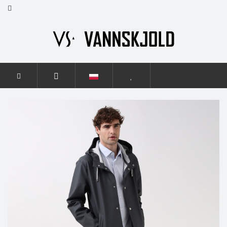
STRONA GŁÓWNA
MĘŻCZYŹNI
ELEGANCE
ELEGANCE
GRAPHITE