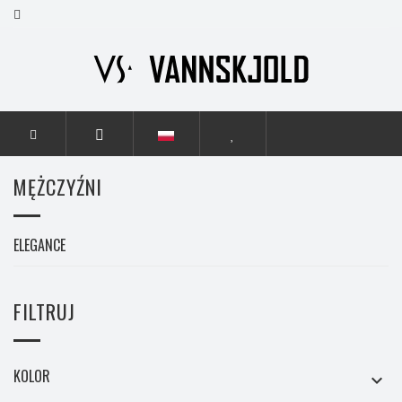
STRONA GŁÓWNA
MĘŻCZYŹNI
MĘŻCZYŹNI
ELEGANCE
FILTRUJ
KOLOR
