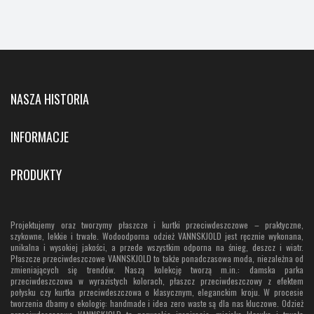
NASZA HISTORIA
INFORMACJE
PRODUKTY
Projektujemy oraz tworzymy płaszcze i kurtki przeciwdeszczowe – praktyczne,
szykowne, lekkie i trwałe. Wodoodporna odzież VANNSKJOLD jest ręcznie wykonana,
unikalna i wysokiej jakości, a przede wszystkim odporna na śnieg, deszcz i wiatr.
Płaszcze przeciwdeszczowe VANNSKJOLD to także ponadczasowa moda, niezależna od
zmieniających się trendów. Naszą kolekcję tworzą m.in.: damska parka
przeciwdeszczowa w wyrazistych kolorach, płaszcz przeciwdeszczowy z efektem
połysku czy kurtka przeciwdeszczowa o klasycznym, eleganckim kroju. W procesie
tworzenia dbamy o ekologię: handmade i idea zero waste są dla nas kluczowe. Odzież