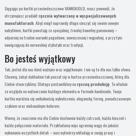
Sięgając po kurtki przeciwdeszczowe VANNSKJOLD, masz pewność, że
otrzymujesz produkt
ręcznie wytwarzany w wyspecjalizowanych
manufakturach
. Abyś mógł naprawdę długo cieszyć się swoim nowym
nabytkiem, kurtki powstają ze specjalnej, trwałej bawełny gumowanej –
odpornej na trudne warunki pogodowe, nowoczesnej i wygodnej, a przy tym
nawiązującej do norweskiej stylistyki oraz tradycji.
Bo jesteś wyjątkowy
Tak, jesteś dla nas kimś ważnym oraz wyjątkowym. I nie są to dla nas tylko słowa.
Chcemy, żebyś dokładnie tak poczuł się w kurtce przeciwdeszczowej, którą dla
Ciebie stworzyliśmy. Dlatego postawiliśmy na
ręczną produkcję
. To właśnie
ze względu na wytwarzanie każdego elementu w formule handmade, Twoja
kurtka wyróżnia się unikalnością wykończenia, elegancką formą, ponadczasowym
szykiem oraz niebanalnym kolorem.
Wiemy, że znaczenie ma dla Ciebie dosłownie każdy zatrzask, każda kieszeń i
każde połączenie materiału. Przykładamy więc ogromną wagę do jakości
wykonania wszystkich detali – nasi wytwórcy wkładają w swoją pracę i