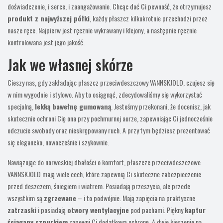
doświadczenie, i serce, i zaangażowanie. Chcąc dać Ci pewność, że otrzymujesz
produkt z najwyższej półki
, każdy płaszcz kilkukrotnie przechodzi przez
nasze ręce. Najpierw jest ręcznie wykrawany i klejony, a następnie ręcznie
kontrolowana jest jego jakość.
Jak we własnej skórze
Cieszy nas, gdy zakładając płaszcz przeciwdeszczowy VANNSKJOLD, czujesz się
w nim wygodnie i stylowo. Aby to osiągnąć, zdecydowaliśmy się wykorzystać
specjalną,
lekką bawełnę gumowaną
. Jesteśmy przekonani, że docenisz, jak
skutecznie ochroni Cię ona przy pochmurnej aurze, zapewniając Ci jednocześnie
odczucie swobody oraz nieskrępowany ruch. A przy tym będziesz prezentować
się elegancko, nowocześnie i szykownie.
Nawiązując do norweskiej dbałości o komfort, płaszcze przeciwdeszczowe
VANNSKJOLD mają wiele cech, które zapewnią Ci skuteczne zabezpieczenie
przed deszczem, śniegiem i wiatrem. Posiadają przeszycia, ale przede
wszystkim są
zgrzewane
– i to podwójnie. Mają zapięcia na praktyczne
zatrzaski
i posiadają
otwory wentylacyjne
pod pachami. Piękny
kaptur
ściągany sznurkiem
zapewni Ci dodatkową ochronę. A dwie kieszenie na