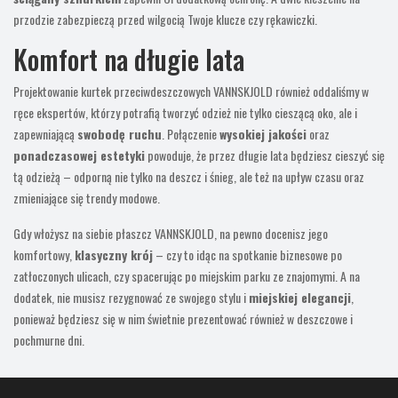
przodzie zabezpieczą przed wilgocią Twoje klucze czy rękawiczki.
Komfort na długie lata
Projektowanie kurtek przeciwdeszczowych VANNSKJOLD również oddaliśmy w
ręce ekspertów, którzy potrafią tworzyć odzież nie tylko cieszącą oko, ale i
zapewniającą
swobodę ruchu
. Połączenie
wysokiej jakości
oraz
ponadczasowej estetyki
powoduje, że przez długie lata będziesz cieszyć się
tą odzieżą – odporną nie tylko na deszcz i śnieg, ale też na upływ czasu oraz
zmieniające się trendy modowe.
Gdy włożysz na siebie płaszcz VANNSKJOLD, na pewno docenisz jego
komfortowy,
klasyczny krój
– czy to idąc na spotkanie biznesowe po
zatłoczonych ulicach, czy spacerując po miejskim parku ze znajomymi. A na
dodatek, nie musisz rezygnować ze swojego stylu i
miejskiej elegancji
,
ponieważ będziesz się w nim świetnie prezentować również w deszczowe i
pochmurne dni.