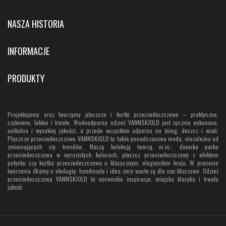
NASZA HISTORIA
INFORMACJE
PRODUKTY
Projektujemy oraz tworzymy płaszcze i kurtki przeciwdeszczowe – praktyczne,
szykowne, lekkie i trwałe. Wodoodporna odzież VANNSKJOLD jest ręcznie wykonana,
unikalna i wysokiej jakości, a przede wszystkim odporna na śnieg, deszcz i wiatr.
Płaszcze przeciwdeszczowe VANNSKJOLD to także ponadczasowa moda, niezależna od
zmieniających się trendów. Naszą kolekcję tworzą m.in.: damska parka
przeciwdeszczowa w wyrazistych kolorach, płaszcz przeciwdeszczowy z efektem
połysku czy kurtka przeciwdeszczowa o klasycznym, eleganckim kroju. W procesie
tworzenia dbamy o ekologię: handmade i idea zero waste są dla nas kluczowe. Odzież
przeciwdeszczowa VANNSKJOLD to norweskie inspiracje, miejska klasyka i trwała
jakość.