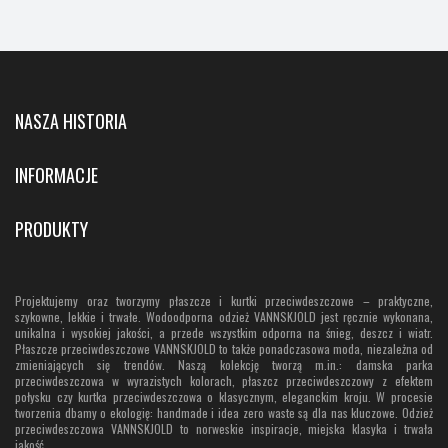
NASZA HISTORIA
INFORMACJE
PRODUKTY
Projektujemy oraz tworzymy płaszcze i kurtki przeciwdeszczowe – praktyczne,
szykowne, lekkie i trwałe. Wodoodporna odzież VANNSKJOLD jest ręcznie wykonana,
unikalna i wysokiej jakości, a przede wszystkim odporna na śnieg, deszcz i wiatr.
Płaszcze przeciwdeszczowe VANNSKJOLD to także ponadczasowa moda, niezależna od
zmieniających się trendów. Naszą kolekcję tworzą m.in.: damska parka
przeciwdeszczowa w wyrazistych kolorach, płaszcz przeciwdeszczowy z efektem
połysku czy kurtka przeciwdeszczowa o klasycznym, eleganckim kroju. W procesie
tworzenia dbamy o ekologię: handmade i idea zero waste są dla nas kluczowe. Odzież
przeciwdeszczowa VANNSKJOLD to norweskie inspiracje, miejska klasyka i trwała
jakość.