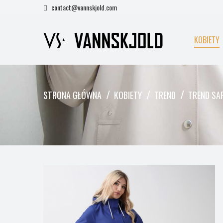
contact@vannskjold.com
KOBIETY
STRONA GŁÓWNA
KOBIETY
TREND
TREND SA