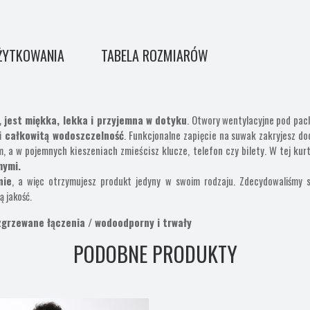
ŻYTKOWANIA
TABELA ROZMIARÓW
,
jest miękka, lekka i przyjemna w dotyku
.
Otwory wentylacyjne pod pac
 całkowitą wodoszczelność
. Funkcjonalne zapięcie na suwak zakryjesz do
, a w pojemnych kieszeniach zmieścisz klucze, telefon czy bilety. W tej ku
mymi.
nie
, a więc otrzymujesz produkt jedyny w swoim rodzaju. Zdecydowaliśmy 
ą jakość.
zgrzewane łączenia / wodoodporny i trwały
PODOBNE PRODUKTY