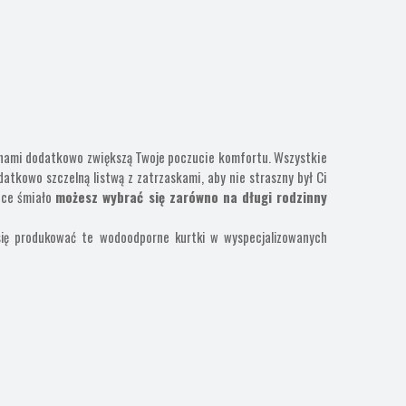
hami dodatkowo zwiększą Twoje poczucie komfortu. Wszystkie
datkowo szczelną listwą z zatrzaskami, aby nie straszny był Ci
rtce śmiało
możesz wybrać się zarówno na długi rodzinny
się produkować te wodoodporne kurtki w wyspecjalizowanych