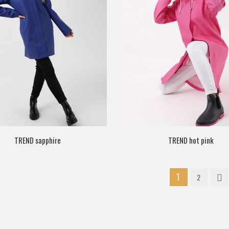
TREND sapphire
TREND hot pink
1
2