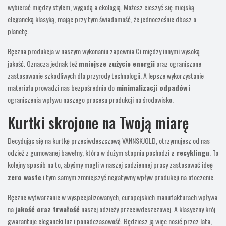
wybierać między stylem, wygodą a ekologią. Możesz cieszyć się miejską
elegancką klasyką, mając przy tym świadomość, że jednocześnie dbasz o
planetę.
Ręczna produkcja w naszym wykonaniu zapewnia Ci między innymi wysoką
jakość. Oznacza jednak też
mniejsze zużycie energii
oraz ograniczone
zastosowanie szkodliwych dla przyrody technologii. A lepsze wykorzystanie
materiału prowadzi nas bezpośrednio do
minimalizacji odpadów
i
ograniczenia wpływu naszego procesu produkcji na środowisko.
Kurtki skrojone na Twoją miarę
Decydując się na kurtkę przeciwdeszczową VANNSKJOLD, otrzymujesz od nas
odzież z gumowanej bawełny, która w dużym stopniu pochodzi
z recyklingu
. To
kolejny sposób na to, abyśmy mogli w naszej codziennej pracy zastosować ideę
zero waste
i tym samym zmniejszyć negatywny wpływ produkcji na otoczenie.
Ręczne wytwarzanie w wyspecjalizowanych, europejskich manufakturach wpływa
na
jakość oraz trwałość
naszej odzieży przeciwdeszczowej. A klasyczny krój
gwarantuje elegancki luz i ponadczasowość. Będziesz ją więc nosić przez lata,