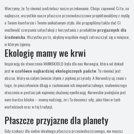
Wierzymy, że Ty również podzielasz nasze przekonanie. Chcąc zapewnić Ci to, co
najlepsze, wszystkie nasze płaszcze przeciwdeszczowe projektowaliśmy z myślą
o Twoim komforcie i Twoim unikatowym stylu. Ale pragnęliśmy także dać Ci
możliwość czerpania satysfakcji z korzystania z produktów
przyjaznych dla
środowiska
. Wszystko po to, abyśmy wspólnie mogli zatroszczyć się o miejsce,
w którym żyjemy.
Ekologię mamy we krwi
Inspiracją do stworzenia VANNSKJOLD była dla nas Norwegia, która od dekad
jest
w czołówce najbardziej ekologicznych państw
. To również jest
obszar, który na całym świecie słynie z pięknej przyrody. A Norwedzy są znani z
tego, że pieczołowicie dbają o zachowanie ich niepowtarzalnego, malowniczego
otoczenia w postaci jak najmniej skażonej cywilizacją. Norweskie podejście jest
nam bardzo bliskie – mamy nadzieję, że i Ty docenisz siłę, jaka tkwi w tych
wartościach oraz w tej tradycji.
Płaszcze przyjazne dla planety
Gdy szukasz dla siebie idealnego płaszcza przeciwdeszczowego, nie musisz