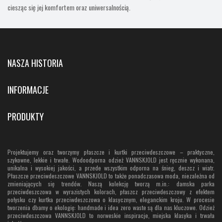
ciesząc się jej komfortem oraz uniwersalnością.
NASZA HISTORIA
INFORMACJE
PRODUKTY
Projektujemy oraz tworzymy płaszcze i kurtki przeciwdeszczowe – praktyczne,
szykowne, lekkie i trwałe. Wodoodporna odzież VANNSKJOLD jest ręcznie wykonana,
unikalna i wysokiej jakości, a przede wszystkim odporna na śnieg, deszcz i wiatr.
Płaszcze przeciwdeszczowe VANNSKJOLD to także ponadczasowa moda, niezależna od
zmieniających się trendów. Naszą kolekcję tworzą m.in.: damska parka
przeciwdeszczowa w wyrazistych kolorach, płaszcz przeciwdeszczowy z efektem
połysku czy kurtka przeciwdeszczowa o klasycznym, eleganckim kroju. W procesie
tworzenia dbamy o ekologię: handmade i idea zero waste są dla nas kluczowe. Odzież
przeciwdeszczowa VANNSKJOLD to norweskie inspiracje, miejska klasyka i trwała