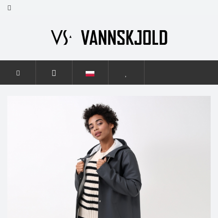
STRONA GŁÓWNA
KOBIETY
ELEGANCE
ELEGANCE
GRAPHITE