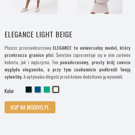
ELEGANCE LIGHT BEIGE
Płaszcz przeciwdeszczowy
ELEGANCE to uniwersalny model, który
przekracza granice płci
. Świetnie zaprezentuje się w nim zarówno
kobieta, jak i mężczyzna. Ten
ponadczasowy, prosty krój zawsze
wygląda elegancko, a przy tym znakomicie podkreśli Twoją
sylwetkę
. A optymalna długość przed kolano dodatkowo ją wysmukli.
Cherry
Cherry
Cherry
Cherry
Kolor
KUP NA MODIVO.PL