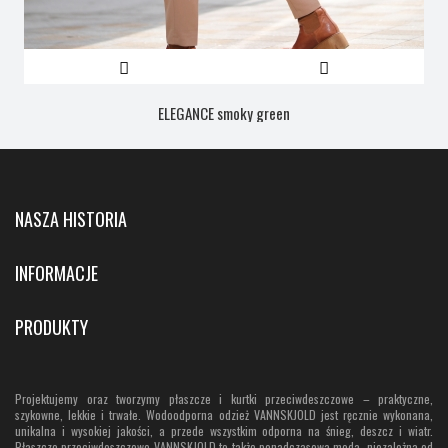
ELEGANCE smoky green
NASZA HISTORIA
INFORMACJE
PRODUKTY
Projektujemy oraz tworzymy płaszcze i kurtki przeciwdeszczowe – praktyczne,
szykowne, lekkie i trwałe. Wodoodporna odzież VANNSKJOLD jest ręcznie wykonana,
unikalna i wysokiej jakości, a przede wszystkim odporna na śnieg, deszcz i wiatr.
Płaszcze przeciwdeszczowe VANNSKJOLD to także ponadczasowa moda, niezależna od