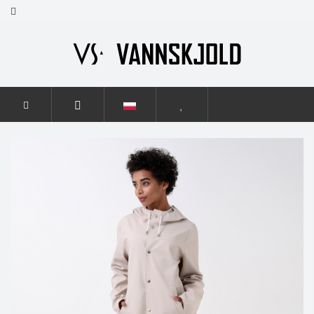
STRONA GŁÓWNA
KOBIETY
ELEGANCE
ELEGANCE
LIGHT BEIGE