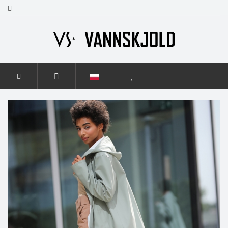
STRONA GŁÓWNA
KOBIETY
ELEGANCE
ELEGANCE
SMOKY GREEN