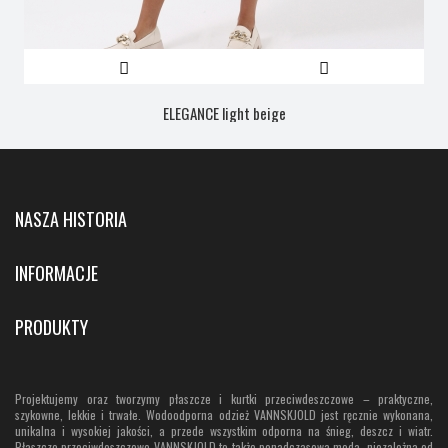
ELEGANCE light beige
NASZA HISTORIA
INFORMACJE
PRODUKTY
Projektujemy oraz tworzymy płaszcze i kurtki przeciwdeszczowe – praktyczne,
szykowne, lekkie i trwałe. Wodoodporna odzież VANNSKJOLD jest ręcznie wykonana,
unikalna i wysokiej jakości, a przede wszystkim odporna na śnieg, deszcz i wiatr.
Płaszcze przeciwdeszczowe VANNSKJOLD to także ponadczasowa moda, niezależna od