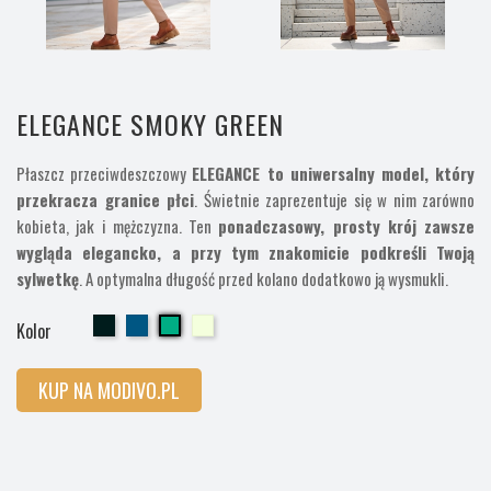
ELEGANCE SMOKY GREEN
Płaszcz przeciwdeszczowy
ELEGANCE to uniwersalny model, który
przekracza granice płci
. Świetnie zaprezentuje się w nim zarówno
kobieta, jak i mężczyzna. Ten
ponadczasowy, prosty krój zawsze
wygląda elegancko, a przy tym znakomicie podkreśli Twoją
sylwetkę
. A optymalna długość przed kolano dodatkowo ją wysmukli.
Cherry
Cherry
Cherry
Cherry
Kolor
KUP NA MODIVO.PL