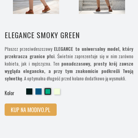
ELEGANCE SMOKY GREEN
Płaszcz przeciwdeszczowy
ELEGANCE to uniwersalny model, który
przekracza granice płci
. Świetnie zaprezentuje się w nim zarówno
kobieta, jak i mężczyzna. Ten
ponadczasowy, prosty krój zawsze
wygląda elegancko, a przy tym znakomicie podkreśli Twoją
sylwetkę
. A optymalna długość przed kolano dodatkowo ją wysmukli.
Cherry
Cherry
Cherry
Cherry
Kolor
KUP NA MODIVO.PL