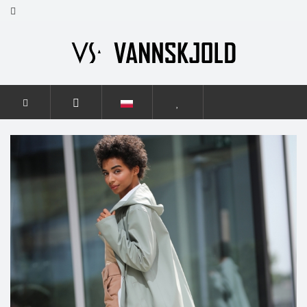
STRONA GŁÓWNA
KOBIETY
ELEGANCE
ELEGANCE
SMOKY GREEN