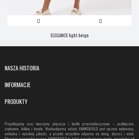
ELEGANCE light beige
NASZA HISTORIA
INFORMACJE
PRODUKTY
Projektujemy oraz tworzymy płaszcze i kurtki przeciwdeszczowe – praktyczne,
szykowne, lekkie i trwałe. Wodoodporna odzież VANNSKJOLD jest ręcznie wykonana,
unikalna i wysokiej jakości, a przede wszystkim odporna na śnieg, deszcz i wiatr.
Płaszcze przeciwdeszczowe VANNSKJOLD to także ponadczasowa moda, niezależna od