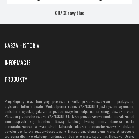
GRACE navy blue
NASZA HISTORIA
INFORMACJE
PRODUKTY
Projektujemy oraz tworzymy płaszcze i kurtki przeciwdeszczowe – praktyczne,
szykowne, lekkie i trwałe. Wodoodporna odzież VANNSKJOLD jest ręcznie wykonana,
unikalna i wysokiej jakości, a przede wszystkim odporna na śnieg, deszcz i wiatr.
Płaszcze przeciwdeszczowe VANNSKJOLD to także ponadczasowa moda, niezależna od
zmieniających się trendów. Naszą kolekcję tworzą m.in.: damska parka
przeciwdeszczowa w wyrazistych kolorach, płaszcz przeciwdeszczowy z efektem
połysku czy kurtka przeciwdeszczowa o klasycznym, eleganckim kroju. W procesie
tworzenia dbamy o ekologię: handmade i idea zero waste są dla nas kluczowe. Odzież