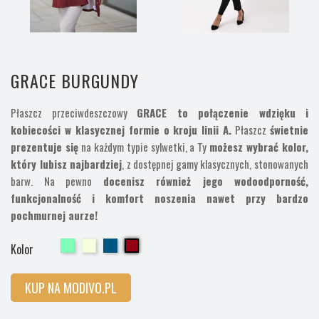
GRACE BURGUNDY
Płaszcz przeciwdeszczowy
GRACE to połączenie wdzięku i
kobiecości w klasycznej formie o kroju linii A.
Płaszcz
świetnie
prezentuje się
na każdym typie sylwetki, a Ty
możesz wybrać kolor,
który lubisz najbardziej
, z dostępnej gamy klasycznych, stonowanych
barw. Na pewno
docenisz również jego wodoodporność,
funkcjonalność i komfort noszenia nawet przy bardzo
pochmurnej aurze!
Cherry
Cherry
Cherry
Cherry
Kolor
KUP NA MODIVO.PL