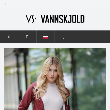
STRONA GŁÓWNA
KOBIETY
GRACE
GRACE BURGUNDY