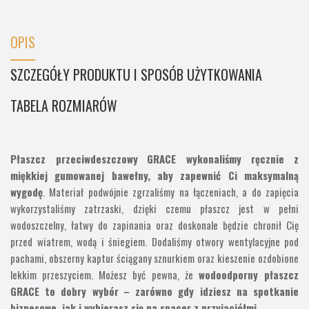
OPIS
SZCZEGÓŁY PRODUKTU I SPOSÓB UŻYTKOWANIA
TABELA ROZMIARÓW
Płaszcz przeciwdeszczowy
GRACE wykonaliśmy ręcznie
z
miękkiej gumowanej bawełny, aby zapewnić Ci maksymalną
wygodę
. Materiał podwójnie zgrzaliśmy na łączeniach, a do zapięcia
wykorzystaliśmy zatrzaski, dzięki czemu płaszcz jest w pełni
wodoszczelny, łatwy do zapinania oraz doskonale będzie chronił Cię
przed wiatrem, wodą i śniegiem. Dodaliśmy otwory wentylacyjne pod
pachami, obszerny kaptur ściągany sznurkiem oraz kieszenie ozdobione
lekkim przeszyciem. Możesz być pewna, że
wodoodporny płaszcz
GRACE to dobry wybór
– zarówno gdy idziesz na spotkanie
biznesowe, jak i wybierasz się na spacer z przyjaciółmi.