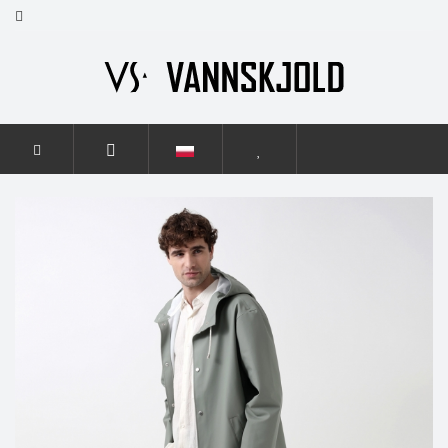
STRONA GŁÓWNA
MĘŻCZYŹNI
ELEGANCE
ELEGANCE
SMOKY GREEN