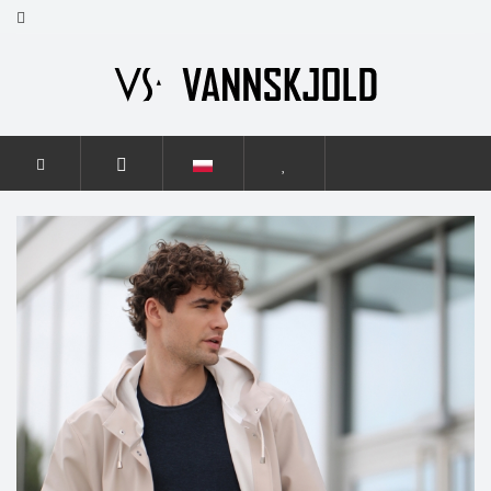
STRONA GŁÓWNA
MĘŻCZYŹNI
ELEGANCE
ELEGANCE
LIGHT BEIGE