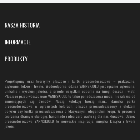
NASZA HISTORIA
INFORMACJE
PRODUKTY
Projektujemy oraz tworzymy płaszcze i kurtki przeciwdeszczowe – praktyczne,
szykowne, lekkie i trwałe. Wodoodporna odzież VANNSKJOLD jest ręcznie wykonana,
unikalna i wysokiej jakości, a przede wszystkim odporna na śnieg, deszcz i wiatr.
Płaszcze przeciwdeszczowe VANNSKJOLD to także ponadczasowa moda, niezależna od
zmieniających się trendów. Naszą kolekcję tworzą m.in.: damska parka
przeciwdeszczowa w wyrazistych kolorach, płaszcz przeciwdeszczowy z efektem
połysku czy kurtka przeciwdeszczowa o klasycznym, eleganckim kroju. W procesie
tworzenia dbamy o ekologię: handmade i idea zero waste są dla nas kluczowe. Odzież
przeciwdeszczowa VANNSKJOLD to norweskie inspiracje, miejska klasyka i trwała
jakość.