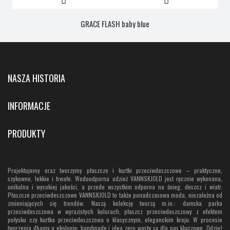
GRACE FLASH baby blue
NASZA HISTORIA
INFORMACJE
PRODUKTY
Projektujemy oraz tworzymy płaszcze i kurtki przeciwdeszczowe – praktyczne,
szykowne, lekkie i trwałe. Wodoodporna odzież VANNSKJOLD jest ręcznie wykonana,
unikalna i wysokiej jakości, a przede wszystkim odporna na śnieg, deszcz i wiatr.
Płaszcze przeciwdeszczowe VANNSKJOLD to także ponadczasowa moda, niezależna od
zmieniających się trendów. Naszą kolekcję tworzą m.in.: damska parka
przeciwdeszczowa w wyrazistych kolorach, płaszcz przeciwdeszczowy z efektem
połysku czy kurtka przeciwdeszczowa o klasycznym, eleganckim kroju. W procesie
tworzenia dbamy o ekologię: handmade i idea zero waste są dla nas kluczowe. Odzież