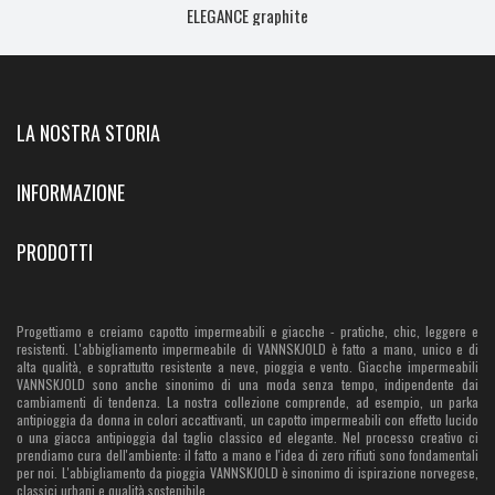
ELEGANCE graphite
LA NOSTRA STORIA
INFORMAZIONE
PRODOTTI
Progettiamo e creiamo capotto impermeabili e giacche - pratiche, chic, leggere e
resistenti. L'abbigliamento impermeabile di VANNSKJOLD è fatto a mano, unico e di
alta qualità, e soprattutto resistente a neve, pioggia e vento. Giacche impermeabili
VANNSKJOLD sono anche sinonimo di una moda senza tempo, indipendente dai
cambiamenti di tendenza. La nostra collezione comprende, ad esempio, un parka
antipioggia da donna in colori accattivanti, un capotto impermeabili con effetto lucido
o una giacca antipioggia dal taglio classico ed elegante. Nel processo creativo ci
prendiamo cura dell'ambiente: il fatto a mano e l'idea di zero rifiuti sono fondamentali
per noi. L'abbigliamento da pioggia VANNSKJOLD è sinonimo di ispirazione norvegese,
classici urbani e qualità sostenibile.