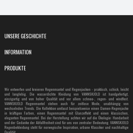
UNSERE GESCHICHTE
INFORMATION
PRODUKTE
Wir entwerfen und kreieren Regenmantel und Regenjacken - praktisch, schick, leicht
und langlebig. Die wasserdichte Kleidung von VANNSKJOLD ist handgefertigt,
einzigartig und von hoher Qualität und vor allem schnee-, regen- und windfest.
VANNSKJOLD Regenmantel stehen auch für zeitlose Mode, unabhängig von
wechselnden Trends. Die Kollektion umfasst beispielsweise einen Damen-Regenjacke
in kräftigen Farben, einen Regenmantel mit Glanzeffekt und einen klassischen,
eleganten Regenmantel. Bei der Herstellung achten wir auf die Ökologie: Handarbeit
und der Gedanke der Abfallfreiheit sind für uns von zentraler Bedeutung. VANNSKJOLD
Regenbekleidung steht für norwegische Inspiration, urbane Klassiker und nachhaltige
Qualität.